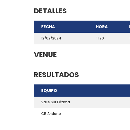
DETALLES
FECHA
HORA
12/02/2024
11:20
VENUE
RESULTADOS
CONTACTO
EQUIPO
Teléfono: 661703772
Email:
direccion@marchadeportiva.com
Valle Sur Fátima
San Sebastián de La Gomera
CB Aridane