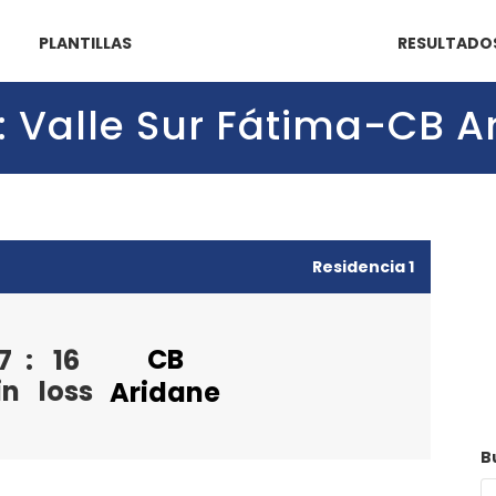
PLANTILLAS
RESULTADO
3): Valle Sur Fátima-CB 
Residencia 1
CB
7
:
16
in
loss
Aridane
B