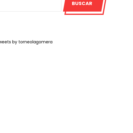
BUSCAR
weets by torneolagomera