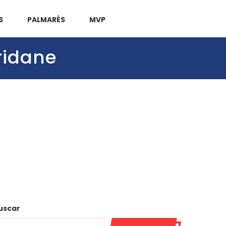
S
PALMARÉS
MVP
Aridane
uscar