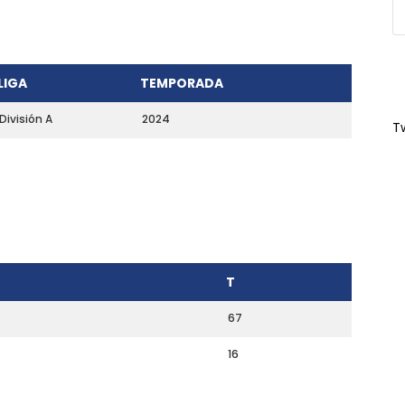
LIGA
TEMPORADA
División A
2024
T
T
67
16