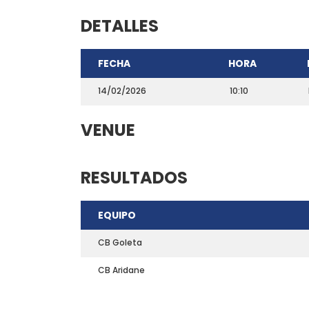
DETALLES
FECHA
HORA
14/02/2026
10:10
VENUE
RESULTADOS
CONTACTO
EQUIPO
Teléfono: 661703772
Email:
direccion@marchadeportiva.com
CB Goleta
San Sebastián de La Gomera
CB Aridane