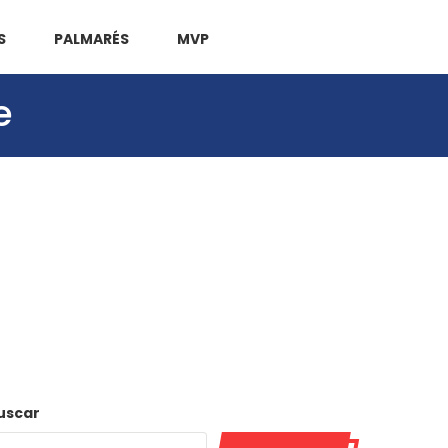
S
PALMARÉS
MVP
e
uscar