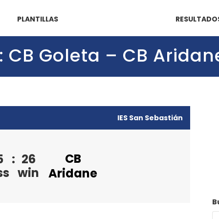
PLANTILLAS
RESULTADO
2): CB Goleta – CB Aridan
IES San Sebastián
CB
5
:
26
ss
win
Aridane
B