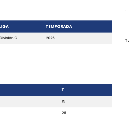
LIGA
TEMPORADA
División C
2026
T
T
15
26