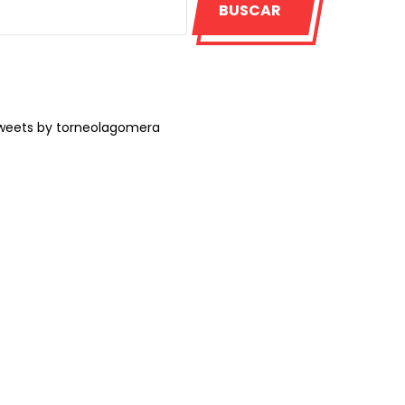
BUSCAR
weets by torneolagomera