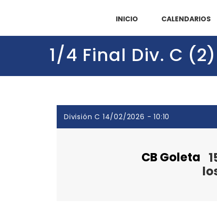
INICIO
CALENDARIOS
1/4 Final Div. C (
División C 14/02/2026 - 10:10
CB Goleta
1
lo