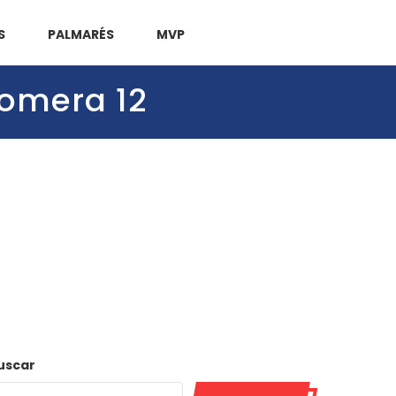
S
PALMARÉS
MVP
Gomera 12
uscar