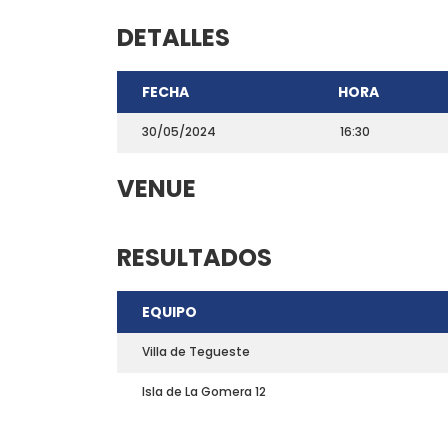
DETALLES
FECHA
HORA
30/05/2024
16:30
VENUE
RESULTADOS
CONTACTO
EQUIPO
Teléfono: 661703772
Email:
direccion@marchadeportiva.com
Villa de Tegueste
San Sebastián de La Gomera
Isla de La Gomera 12