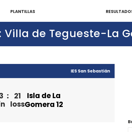
PLANTILLAS
RESULTADO
2): Villa de Tegueste-La 
IES San Sebastián
Isla de La
3
:
21
in
loss
Gomera 12
B