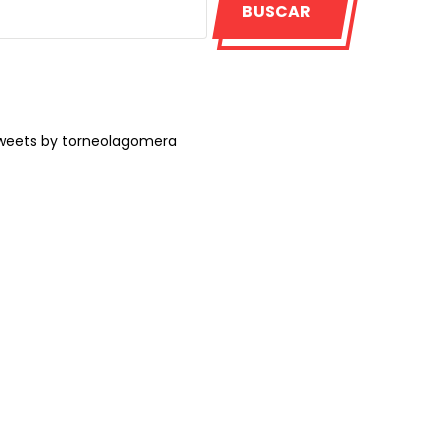
BUSCAR
weets by torneolagomera