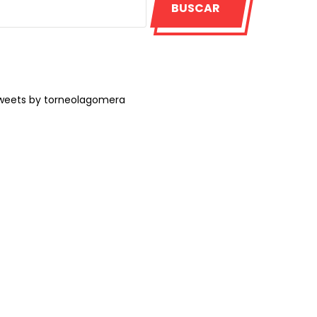
BUSCAR
weets by torneolagomera