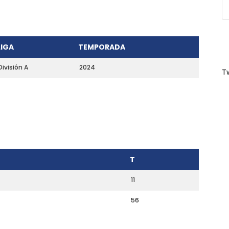
LIGA
TEMPORADA
División A
2024
T
T
11
56