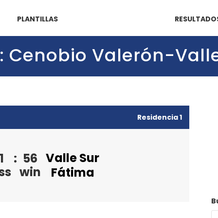
PLANTILLAS
RESULTADO
5): Cenobio Valerón-Vall
Residencia 1
Valle Sur
1
:
56
ss
win
Fátima
B