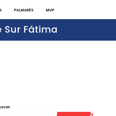
S
PALMARÉS
MVP
e Sur Fátima
uscar