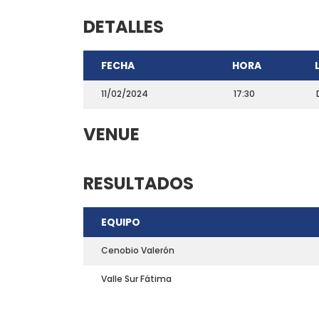
DETALLES
FECHA
HORA
11/02/2024
17:30
VENUE
RESULTADOS
CONTACTO
EQUIPO
Teléfono: 661703772
Email:
direccion@marchadeportiva.com
Cenobio Valerón
San Sebastián de La Gomera
Valle Sur Fátima