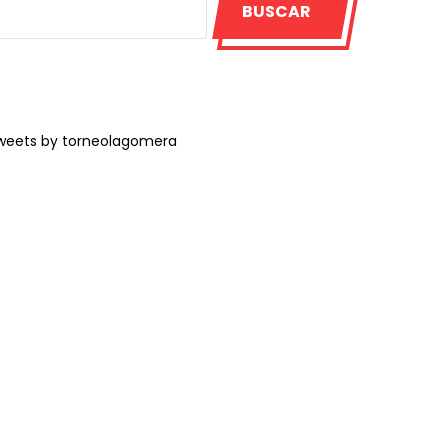
BUSCAR
weets by torneolagomera