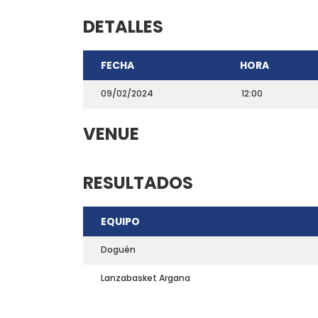
DETALLES
FECHA
HORA
09/02/2024
12:00
VENUE
RESULTADOS
CONTACTO
EQUIPO
Teléfono: 661703772
Email:
direccion@marchadeportiva.com
Doguén
San Sebastián de La Gomera
Lanzabasket Argana