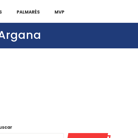
S
PALMARÉS
MVP
 Argana
uscar