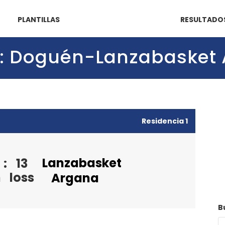
PLANTILLAS
RESULTADO
(5): Doguén-Lanzabasket
Residencia 1
Lanzabasket
:
13
n
loss
Argana
B