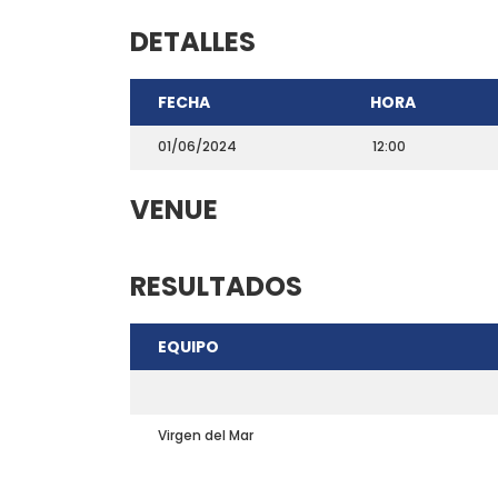
DETALLES
FECHA
HORA
01/06/2024
12:00
VENUE
RESULTADOS
CONTACTO
EQUIPO
Teléfono: 661703772
Email:
direccion@marchadeportiva.com
San Sebastián de La Gomera
Virgen del Mar