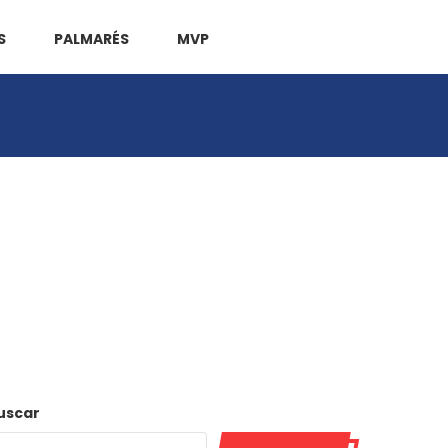
S
PALMARÉS
MVP
uscar