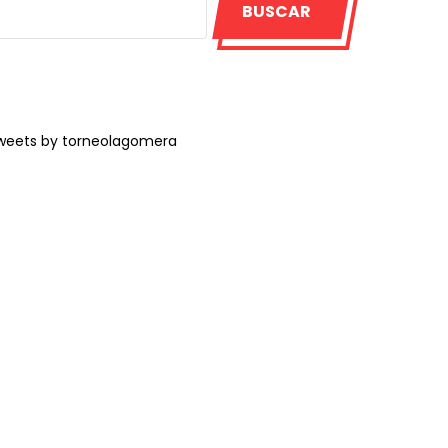
BUSCAR
weets by torneolagomera