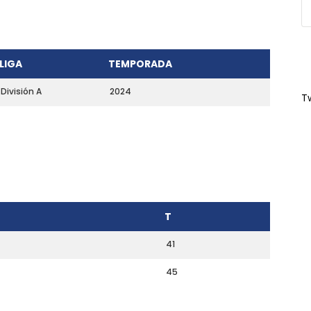
LIGA
TEMPORADA
División A
2024
T
T
41
45