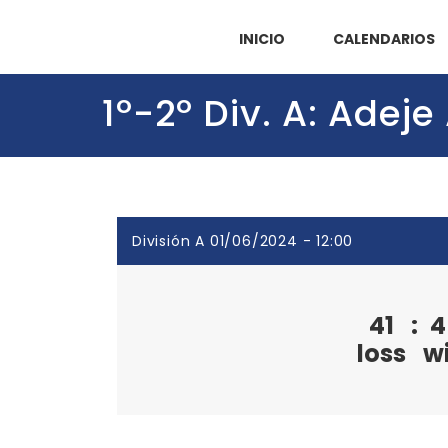
INICIO
CALENDARIOS
1º-2º Div. A: Adej
División A 01/06/2024 - 12:00
41
:
4
loss
w