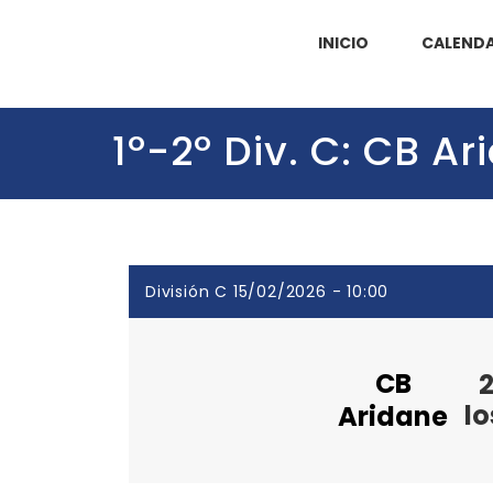
INICIO
CALENDA
1º-2º Div. C: CB A
División C 15/02/2026 - 10:00
CB
2
lo
Aridane