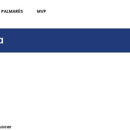
PALMARÉS
MVP
a
uscar