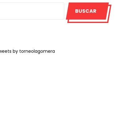
BUSCAR
weets by torneolagomera