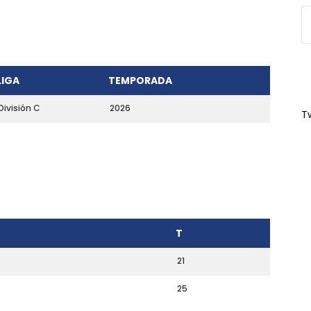
LIGA
TEMPORADA
División C
2026
T
T
21
25