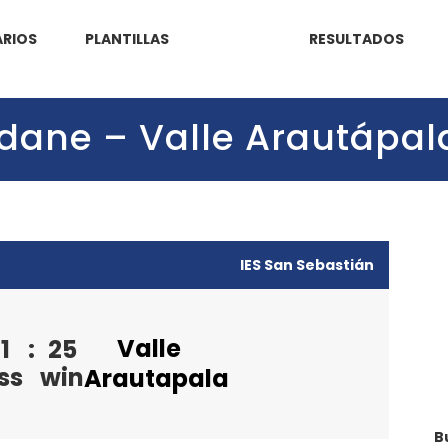
RIOS
PLANTILLAS
RESULTADOS
ridane – Valle Arautápal
IES San Sebastián
Valle
1
:
25
ss
win
Arautapala
B