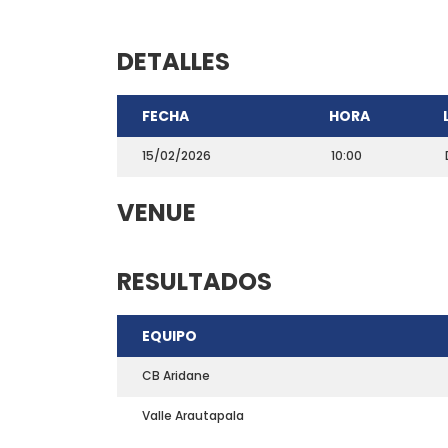
DETALLES
FECHA
HORA
15/02/2026
10:00
VENUE
CONTACTO
RESULTADOS
Teléfono: 661703772
EQUIPO
Email:
direccion@marchadeportiva.com
San Sebastián de La Gomera
CB Aridane
Valle Arautapala