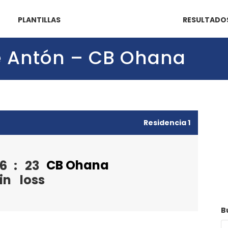
PLANTILLAS
RESULTADO
pe Antón – CB Ohana
Residencia 1
CB Ohana
6
:
23
in
loss
B