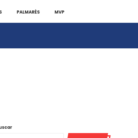
S
PALMARÉS
MVP
uscar