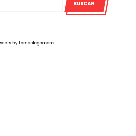
BUSCAR
weets by torneolagomera