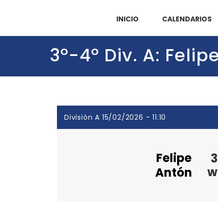
INICIO
CALENDARIOS
3º-4º Div. A: Feli
División A 15/02/2026 - 11:10
Felipe
3
w
Antón