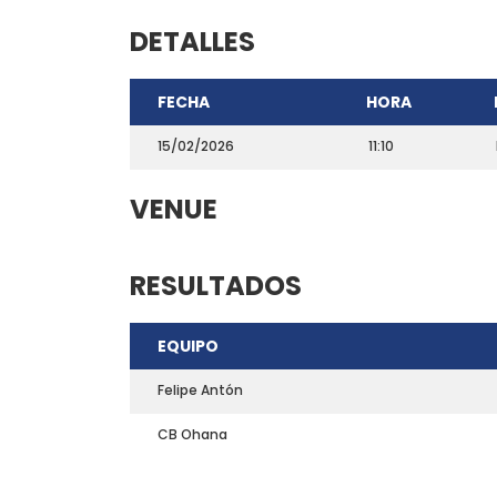
DETALLES
FECHA
HORA
15/02/2026
11:10
VENUE
RESULTADOS
CONTACTO
EQUIPO
Teléfono: 661703772
Email:
direccion@marchadeportiva.com
Felipe Antón
San Sebastián de La Gomera
CB Ohana