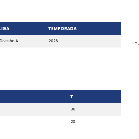
LIGA
TEMPORADA
División A
2026
T
T
36
23