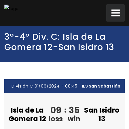
3º-4º Div. C: Isla de La
Gomera 12-San Isidro 13
División C 01/06/2024 - 08:45
IES San Sebastián
09
35
Isla de La
:
San Isidro
Gomera 12
loss
win
13