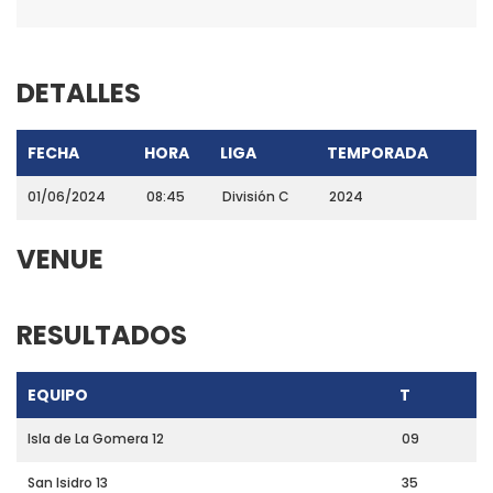
DETALLES
FECHA
HORA
LIGA
TEMPORADA
01/06/2024
08:45
División C
2024
VENUE
RESULTADOS
EQUIPO
T
Isla de La Gomera 12
09
San Isidro 13
35