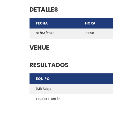
DETALLES
FECHA
HORA
02/04/2026
08:50
VENUE
RESULTADOS
CONTACTO
EQUIPO
Teléfono: 661703772
Email:
direccion@marchadeportiva.com
EMB Adeje
San Sebastián de La Gomera
Sauces F. Antón