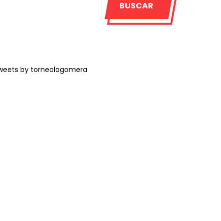
BUSCAR
weets by torneolagomera