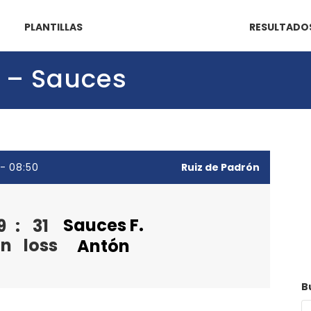
PLANTILLAS
RESULTADO
e – Sauces
 - 08:50
Ruiz de Padrón
Sauces F.
9
:
31
in
loss
Antón
B