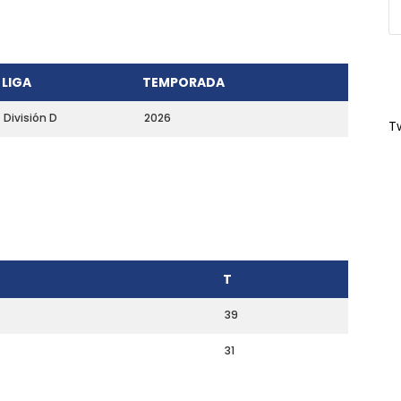
LIGA
TEMPORADA
División D
2026
T
T
39
31