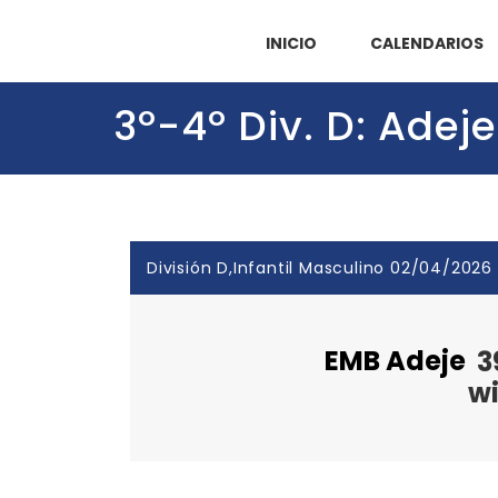
INICIO
CALENDARIOS
3º-4º Div. D: Adej
División D,Infantil Masculino 02/04/2026
EMB Adeje
3
w