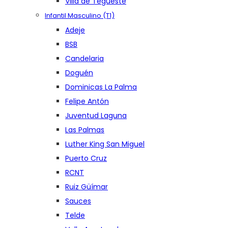
Villa de Tegueste
Infantil Masculino (T1)
Adeje
BSB
Candelaria
Doguén
Dominicas La Palma
Felipe Antón
Juventud Laguna
Las Palmas
Luther King San Miguel
Puerto Cruz
RCNT
Ruiz Güímar
Sauces
Telde