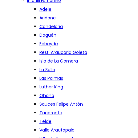
Infantil Femenino
Adeje
Aridane
Candelaria
Doguén
Echeyde
Rest. Araucaria Goleta
Isla de La Gomera
La Salle
Las Palmas
Luther King
Ohana
Sauces Felipe Antón
Tacoronte
Telde
Valle Arautapala