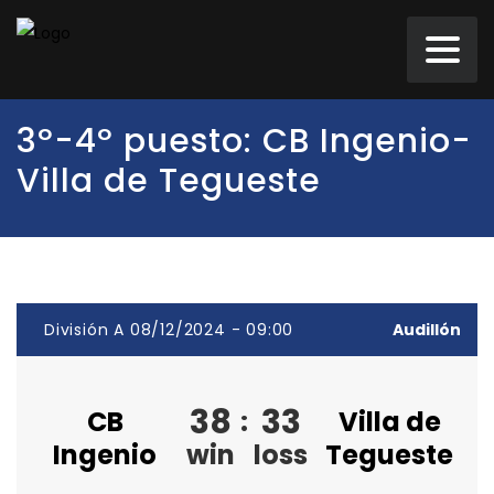
3º-4º puesto: CB Ingenio-
Villa de Tegueste
División A 08/12/2024 - 09:00
Audillón
38
33
CB
:
Villa de
Ingenio
win
loss
Tegueste