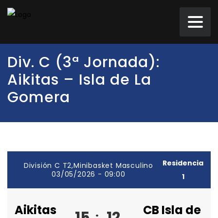
Div. C (3ª Jornada):
Aikitas – Isla de La
Gomera
Residencia
División C T2,Minibasket Masculino
03/05/2026 - 09:00
1
Aikitas
CB Isla de
15
12
: