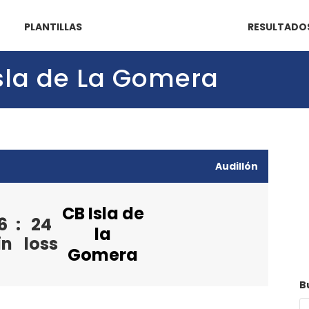
PLANTILLAS
RESULTADO
sla de La Gomera
Audillón
CB Isla de
6
:
24
la
in
loss
Gomera
B