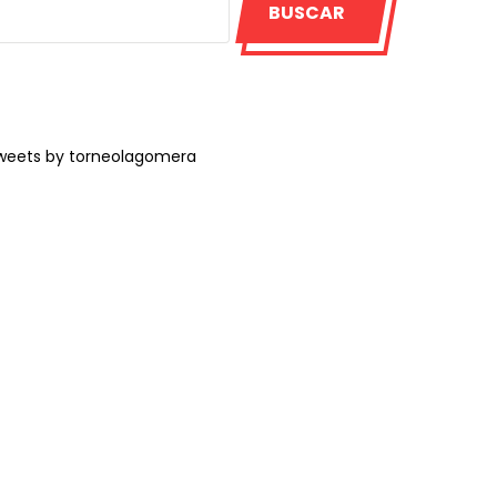
BUSCAR
weets by torneolagomera