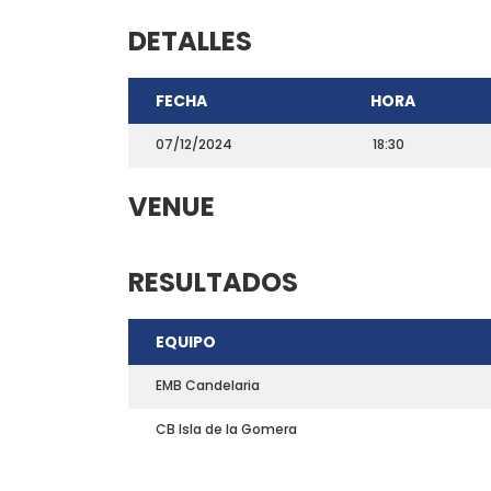
DETALLES
FECHA
HORA
07/12/2024
18:30
VENUE
RESULTADOS
CONTACTO
EQUIPO
Teléfono: 661703772
Email:
direccion@marchadeportiva.com
EMB Candelaria
San Sebastián de La Gomera
CB Isla de la Gomera