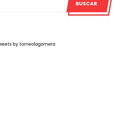
BUSCAR
weets by torneolagomera