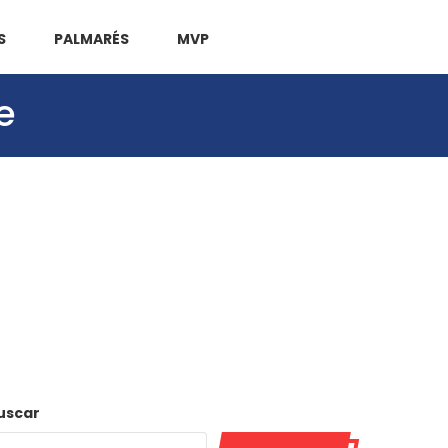
S
PALMARÉS
MVP
e
uscar