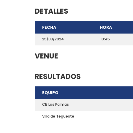
DETALLES
FECHA
HORA
25/03/2024
10:45
VENUE
RESULTADOS
CONTACTO
EQUIPO
Teléfono: 661703772
Email:
direccion@marchadeportiva.com
CB Las Palmas
San Sebastián de La Gomera
Villa de Tegueste