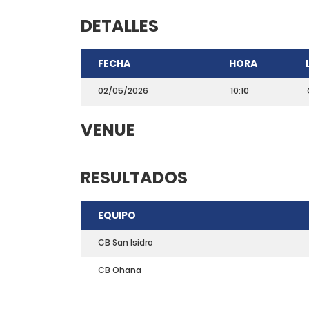
DETALLES
FECHA
HORA
02/05/2026
10:10
VENUE
RESULTADOS
CONTACTO
EQUIPO
Teléfono: 661703772
Email:
direccion@marchadeportiva.com
CB San Isidro
San Sebastián de La Gomera
CB Ohana