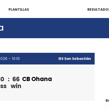
PLANTILLAS
RESULTADO
a
026 - 10:10
IES San Sebastián
CB Ohana
30
:
66
oss
win
B