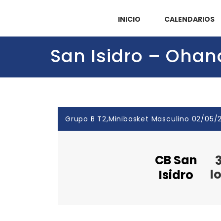
INICIO
CALENDARIOS
San Isidro – Ohan
Grupo B T2,Minibasket Masculino 02/05/2
CB San
l
Isidro