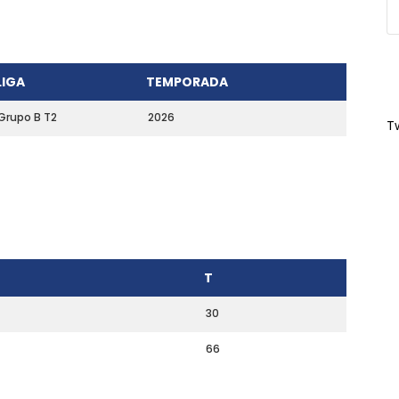
LIGA
TEMPORADA
Grupo B T2
2026
T
T
30
66