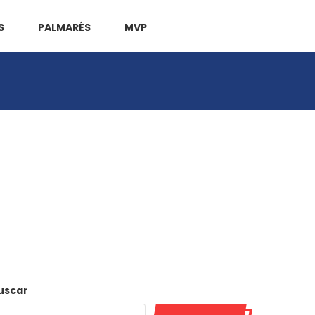
S
PALMARÉS
MVP
uscar