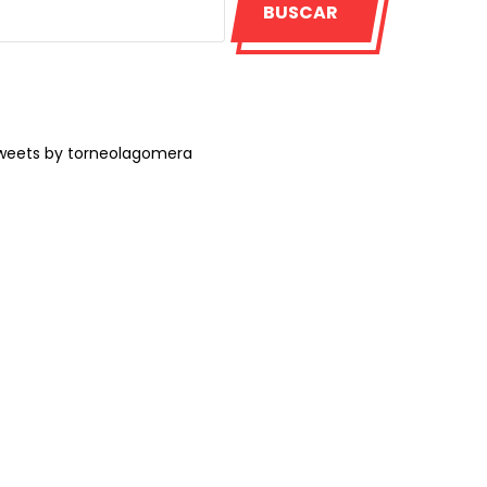
BUSCAR
weets by torneolagomera