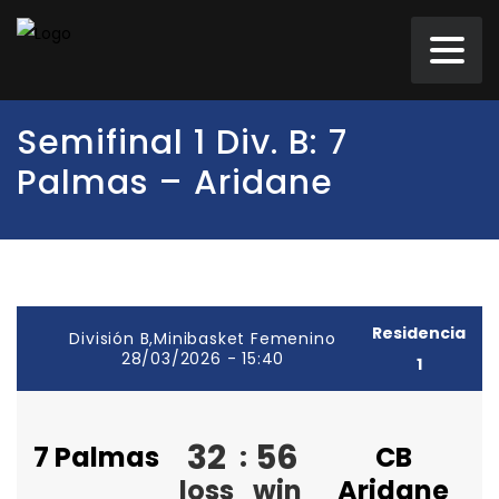
Semifinal 1 Div. B: 7
Palmas – Aridane
Residencia
División B,Minibasket Femenino
28/03/2026 - 15:40
1
32
56
7 Palmas
:
CB
loss
win
Aridane