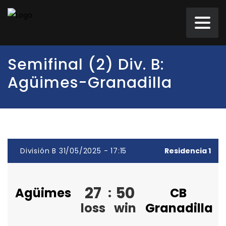
Semifinal (2) Div. B:
Agüimes-Granadilla
División B 31/05/2025 - 17:15
Residencia 1
27
50
Agüimes
:
CB
loss
win
Granadilla