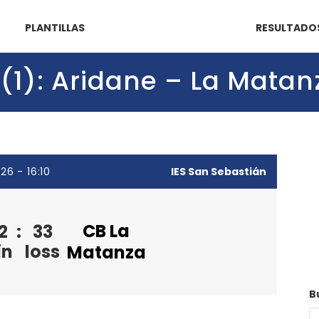
PLANTILLAS
RESULTADO
 (1): Aridane – La Matan
26 - 16:10
IES San Sebastián
CB La
2
:
33
in
loss
Matanza
B