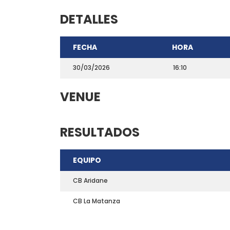
DETALLES
FECHA
HORA
30/03/2026
16:10
VENUE
RESULTADOS
CONTACTO
EQUIPO
Teléfono: 661703772
Email:
direccion@marchadeportiva.com
CB Aridane
San Sebastián de La Gomera
CB La Matanza