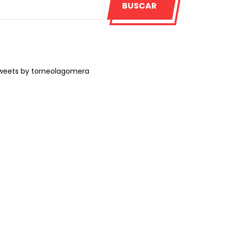
BUSCAR
weets by torneolagomera