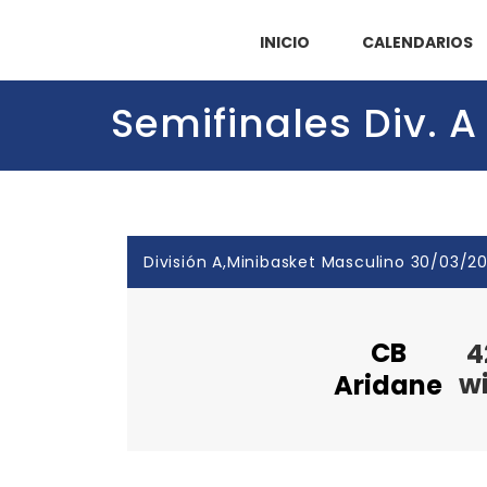
INICIO
CALENDARIOS
Semifinales Div. A
División A,Minibasket Masculino 30/03/20
CB
4
w
Aridane