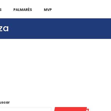
S
PALMARÉS
MVP
za
uscar