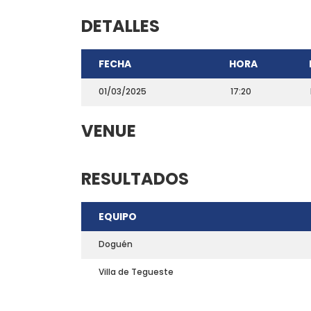
DETALLES
FECHA
HORA
01/03/2025
17:20
VENUE
RESULTADOS
CONTACTO
EQUIPO
Teléfono: 661703772
Email:
direccion@marchadeportiva.com
Doguén
San Sebastián de La Gomera
Villa de Tegueste