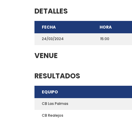
DETALLES
FECHA
HORA
24/03/2024
15:00
VENUE
RESULTADOS
CONTACTO
EQUIPO
Teléfono: 661703772
Email:
direccion@marchadeportiva.com
CB Las Palmas
San Sebastián de La Gomera
CB Realejos