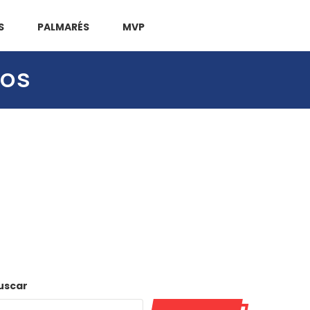
S
PALMARÉS
MVP
jos
uscar