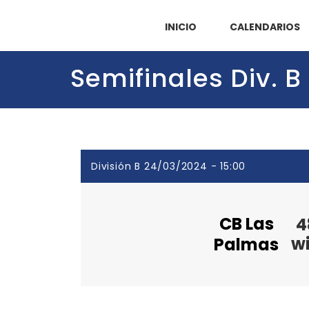
INICIO
CALENDARIOS
Semifinales Div. B
División B 24/03/2024 - 15:00
CB Las
4
w
Palmas