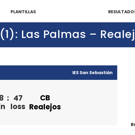
PLANTILLAS
RESULTADO
 (1): Las Palmas – Reale
IES San Sebastián
CB
8
:
47
in
loss
Realejos
B