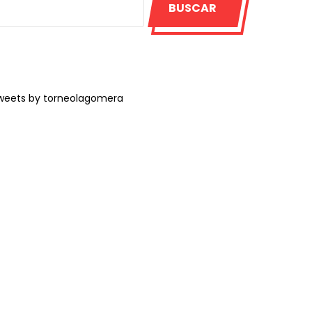
BUSCAR
weets by torneolagomera