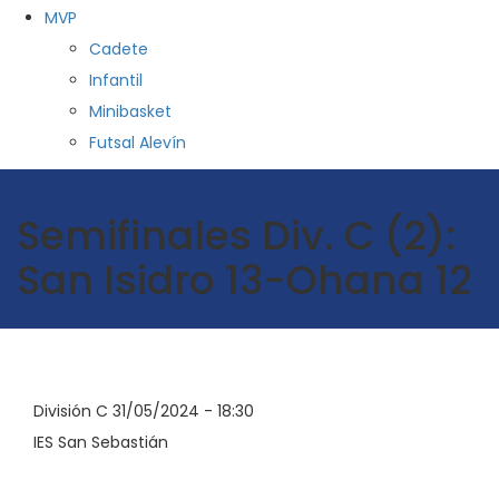
MVP
Cadete
Infantil
Minibasket
Futsal Alevín
Semifinales Div. C (2):
San Isidro 13-Ohana 12
División C 31/05/2024 - 18:30
IES San Sebastián