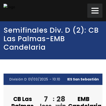
Semifinales Div. D (2): CB
Las Palmas-EMB
Candelaria
División D 01/03/2025 - 10:10
IES San Sebastián
7
28
CB Las
:
EMB