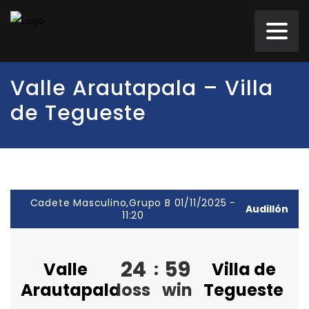
Valle Arautapala – Villa
de Tegueste
Cadete Masculino,Grupo B 01/11/2025 -
Audillón
11:20
24
59
Valle
:
Villa de
Arautapala
loss
win
Tegueste