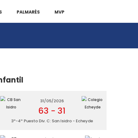
S
PALMARÉS
MVP
nfantil
31/05/2026
63
-
31
3º-4º Puesto Div. C: San Isidro - Echeyde