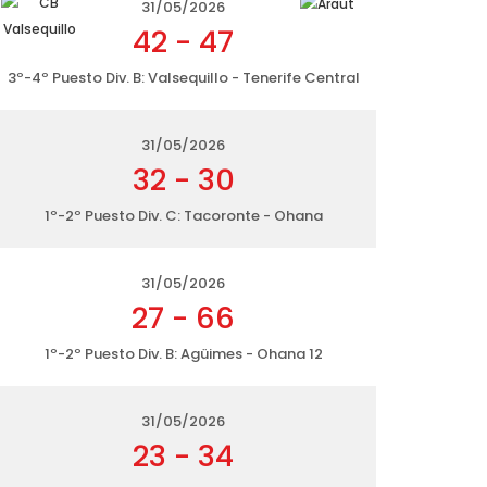
31/05/2026
42
-
47
3º-4º Puesto Div. B: Valsequillo - Tenerife Central
31/05/2026
32
-
30
1º-2º Puesto Div. C: Tacoronte - Ohana
31/05/2026
27
-
66
1º-2º Puesto Div. B: Agüimes - Ohana 12
31/05/2026
23
-
34