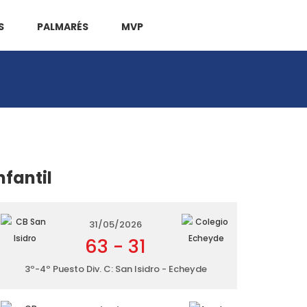
S
PALMARÉS
MVP
nfantil
31/05/2026
63
-
31
3º-4º Puesto Div. C: San Isidro - Echeyde