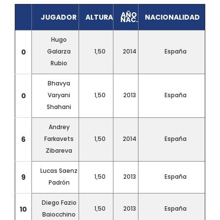
AÑO
JUGADOR
ALTURA
NACIONALIDAD
NAC.
Hugo
0
Galarza
1,50
2014
España
Rubio
Bhavya
0
Varyani
1,50
2013
España
Shahani
Andrey
6
Farkavets
1,50
2014
España
Zibareva
Lucas Saenz
9
1,50
2013
España
Padrón
Diego Fazio
10
1,50
2013
España
Baiocchino