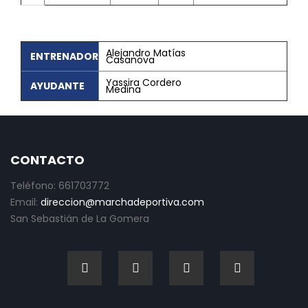
Alejandro Matías
ENTRENADOR
Casanova
Yassira Cordero
AYUDANTE
Medina
CONTACTO
Teléfono: 661703772
Email:
direccion@marchadeportiva.com
San Sebastián de La Gomera