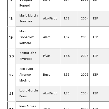
12
Rangel
María Martín
16
Ala-Pívot
1,72
2004
ESP
Sánchez
María
19
González
Alero
1,62
2005
ESP
Romero
Zairna Díaz
20
Pívot
1,64
2006
ESP
Alvarado
Arisleyda
27
Alfonso
Base
1,56
2005
ESP
Medina
Laura García
28
Ala-Pívot
1,70
2004
ESP
Pons
Inés Artiles