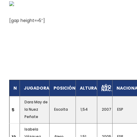
[gap height=»5″]
AÑO
N
JUGADORA
POSICIÓN
ALTURA
NACIONA
NAC.
Dara May de
5
la Nuez
Escolta
1,54
2007
ESP
Peñate
Isabela
Vázquez
Alero
1,51
2005
ESP