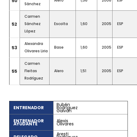
50
Alero
1,56
2006
ESP
Sánchez
Carmen
52
Sánchez
Escolta
1,60
2005
ESP
López
Alexandra
53
Base
1,60
2005
ESP
Olivares Liria
Carmen
55
Fleitas
Alero
1,51
2005
ESP
Rodríguez
Rubén
ENTRENADOR
Rodríguez
Galván
ENTRENADOR
Alexis
AYUDANTE
Olivares
Aresti