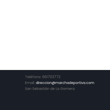
CONTACTO
Teléfono: 661703772
Email:
direccion@marchadeportiva.com
San Sebastián de La Gomera