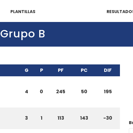
PLANTILLAS
RESULTADO
 Grupo B
G
P
PF
PC
DIF
4
0
245
50
195
3
1
113
143
-30
B