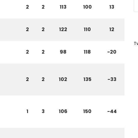
2
2
113
100
13
2
2
122
110
12
T
2
2
98
118
-20
2
2
102
135
-33
1
3
106
150
-44