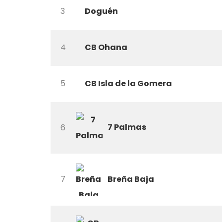
3
Doguén
4
CB Ohana
5
CB Isla de la Gomera
7 Palmas
6
CONTACTO
Breña Baja
7
Teléfono: 661703772
Email:
direccion@marchadeportiva.com
San Sebastián de La Gomera