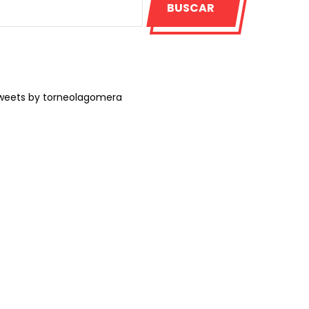
BUSCAR
weets by torneolagomera