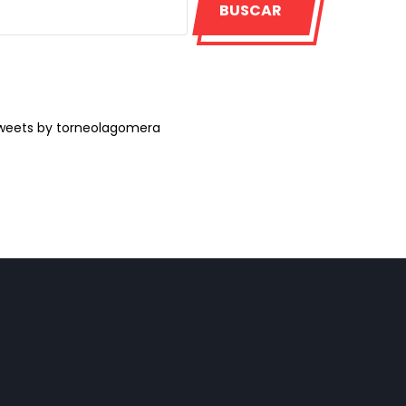
BUSCAR
weets by torneolagomera