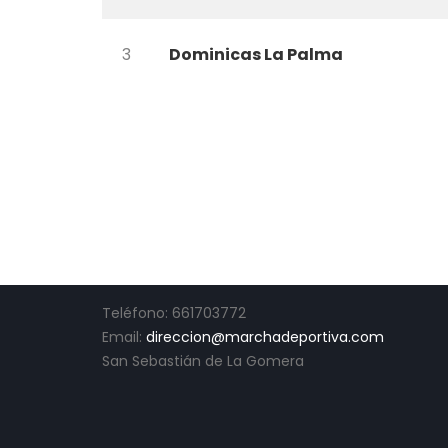
3
Dominicas La Palma
CONTACTO
Teléfono: 661703772
Email:
direccion@marchadeportiva.com
San Sebastián de La Gomera