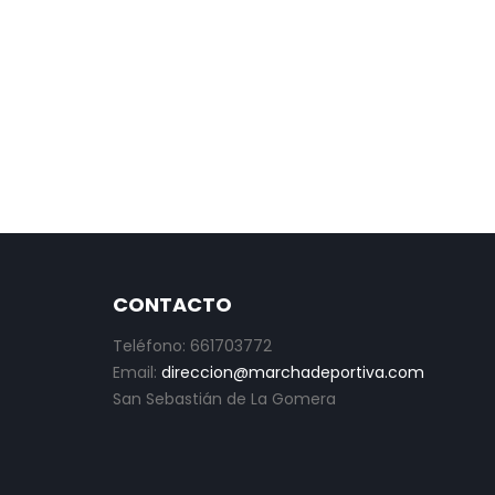
CONTACTO
Teléfono: 661703772
Email:
direccion@marchadeportiva.com
San Sebastián de La Gomera