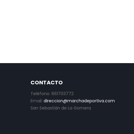
CONTACTO
Teléfono: 661703772
Email:
direccion@marchadeportiva.com
San Sebastián de La Gomera