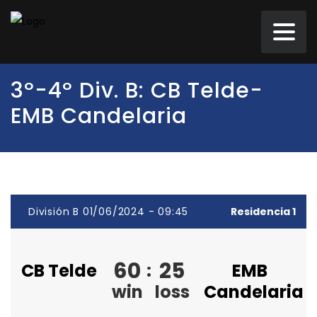
3º-4º Div. B: CB Telde-
EMB Candelaria
División B 01/06/2024 - 09:45
Residencia 1
60
25
CB Telde
:
EMB
win
loss
Candelaria