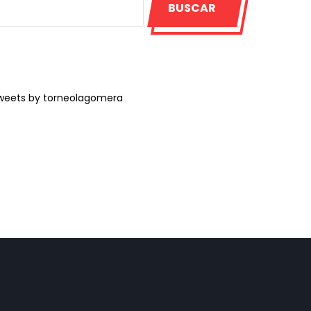
BUSCAR
weets by torneolagomera