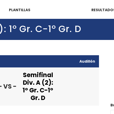
PLANTILLAS
RESULTADO
: 1º Gr. C-1º Gr. D
Audillón
Semifinal
Div. A (2):
- VS -
1º Gr. C-1º
Gr. D
B