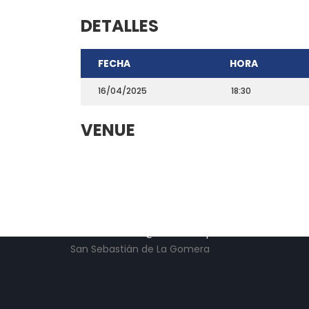
DETALLES
FECHA
HORA
16/04/2025
18:30
VENUE
CONTACTO
Teléfono: 661703772
Email:
direccion@marchadeportiva.com
San Sebastián de La Gomera