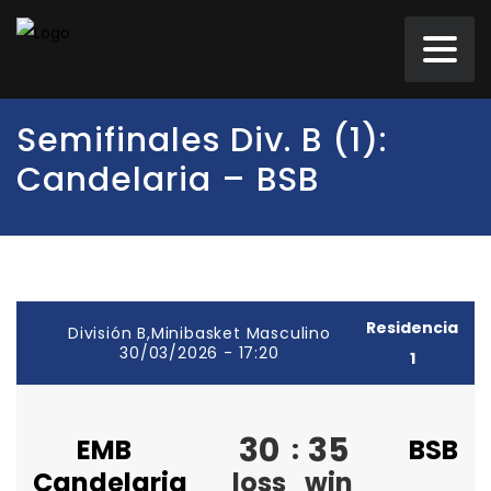
Semifinales Div. B (1):
Candelaria – BSB
Residencia
División B,Minibasket Masculino
30/03/2026 - 17:20
1
30
35
EMB
:
BSB
Candelaria
loss
win