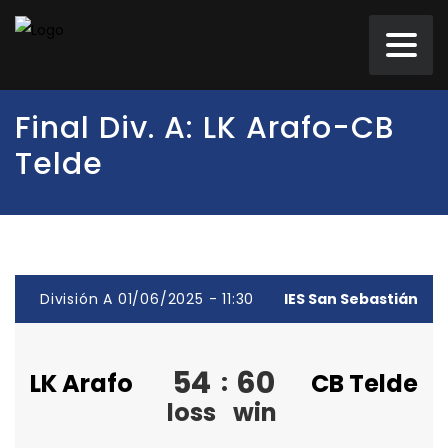
Final Div. A: LK Arafo-CB
Telde
División A 01/06/2025 - 11:30
IES San Sebastián
54
60
:
LK Arafo
CB Telde
loss
win