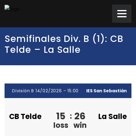
Semifinales Div. B (1): CB
Telde – La Salle
División B 14/02/2026 - 15:00
IES San Sebastián
15
26
:
CB Telde
La Salle
loss
win