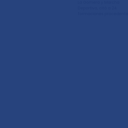
La Gomera y Marcha
Deportiva, citó a 24
formaciones procedent
layer of Season