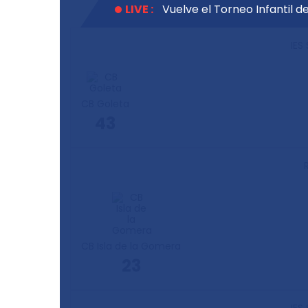
LIVE :
Vuelve el Torneo Infantil 
IES
LIVE :
Casi medio centenar de equ
Gomera
CB Goleta
LIVE :
El Valle Arautápala, campe
43
Gomera
LIVE :
EB Felipe Antón y Tenerife
Gomera
CB Isla de la Gomera
23