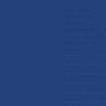
23/02/2020
Casi medio
centenar de
equipos
participarán en e
Torneo Infantil S
Sebastián de La
Gomera
El certamen, que arranc
este sábado en la capita
colombina, cumple su
primer lustro de vida El
Torneo San Sebastián de
Gomera vuelve a la
actividad desde este
sábado [22 de febrero]
hasta el 1 de marzo, con 
celebración del certame
de categoría Infantil