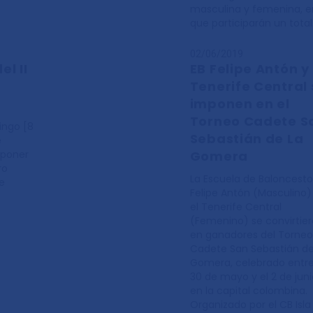
masculina y femenina, e
que participarán un tota
02/06/2019
l II
EB Felipe Antón y
Tenerife Central 
imponen en el
Torneo Cadete S
ingo [8
Sebastián de La
e
mponer
Gomera
ro
La Escuela de Baloncesto
e
Felipe Antón (Masculino)
el Tenerife Central
(Femenino) se convirtie
en ganadores del Torneo
Cadete San Sebastián de
Gomera, celebrado entre
30 de mayo y el 2 de juni
en la capital colombina.
Organizado por el CB Isla