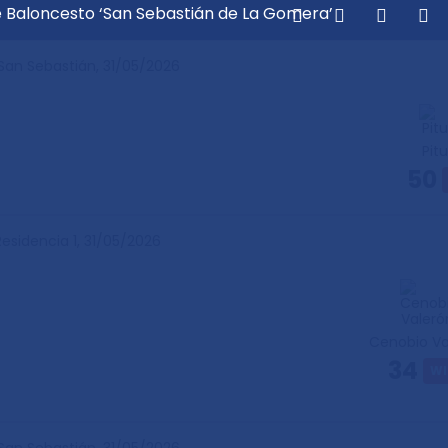
de Baloncesto ‘San Sebastián de La Gomera’
 San Sebastián,
31/05/2026
ipos participarán en el Torneo Infantil San Sebastián de
Pit
ón del II Torneo Cadete femenino San Sebastián de La
50
 Central se imponen en el Torneo Cadete San Sebastián d
Residencia 1,
31/05/2026
Cenobio Va
34
WI