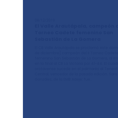
08/12/2019
El Valle Arautápala, campeón de
Torneo Cadete femenino San
Sebastián de La Gomera
El CB Valle Arautápala se proclamó este dom
de diciembre] campeón del II Torneo Cadet
femenino San Sebastián de La Gomera, al i
en la final al CB La Victoria por 41-44. El cuad
orotavense sucede en el palmarés al Tenerif
Central, vencedor de la pasada edición. Sara
González, de la EMB Adeje; fue…