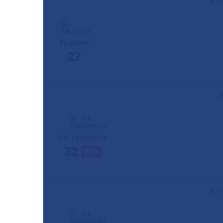
IES
Agüimes
27
CB Tacoronte
32
WIN
IES